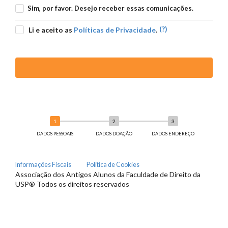
Sim, por favor. Desejo receber essas comunicações.
(?)
Li e aceito as
Políticas de Privacidade
.
DADOS PESSOAIS
DADOS DOAÇÃO
DADOS ENDEREÇO
Informações Fiscais
Política de Cookies
Associação dos Antigos Alunos da Faculdade de Direito da
USP® Todos os direitos reservados