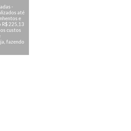
adas -
lizados até
inhentos e
do R$ 225,13
i os custos
e
ja, fazendo